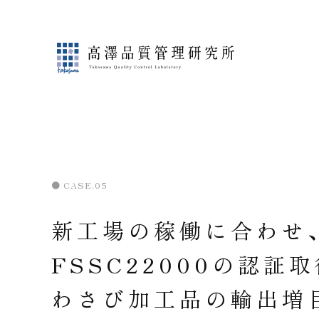
● CASE.05
新工場の稼働に合わせ
FSSC22000の認証
わさび加工品の輸出増